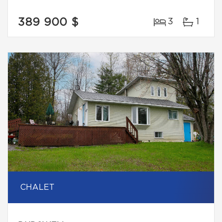
389 900 $
3
1
CHALET