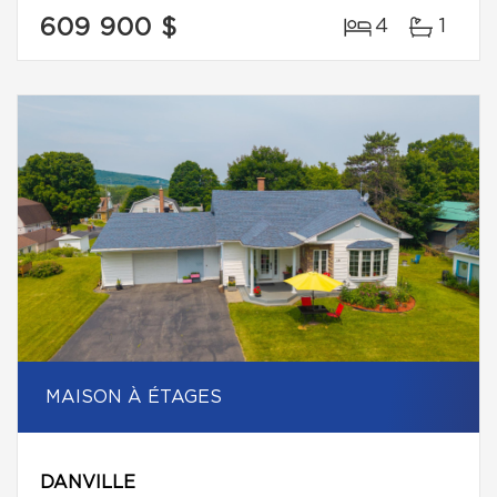
609 900 $
4
1
MAISON À ÉTAGES
DANVILLE