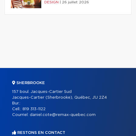
DESIGN
|
26 juillet 2026
SHERBROOKE
157 boul. Jacques-Cartier Sud
Jacques-Cartier (Sherbrooke), Québec, J1J 2Z4
Bur.:
Cell.:
819 313-1122
Courriel:
daniel.cote@remax-quebec.com
RESTONS EN CONTACT