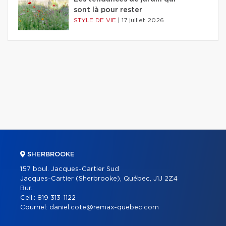
sont là pour rester
STYLE DE VIE
|
17 juillet 2026
SHERBROOKE
157 boul. Jacques-Cartier Sud
Jacques-Cartier (Sherbrooke), Québec, J1J 2Z4
Bur.:
Cell.:
819 313-1122
Courriel:
daniel.cote@remax-quebec.com