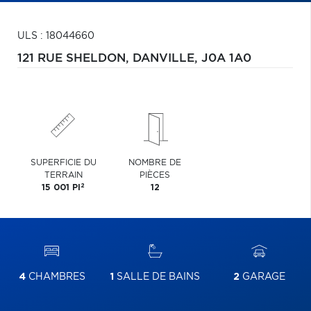
ULS : 18044660
121 RUE SHELDON,
DANVILLE,
J0A 1A0
SUPERFICIE DU
NOMBRE DE
TERRAIN
PIÈCES
2
15 001 PI
12
4
CHAMBRES
1
SALLE DE BAINS
2
GARAGE